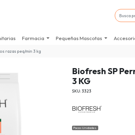
itarias
Farmacia
Pequeñas Mascotas
Accesori
tos razas peq/min 3 kg
Biofresh SP Per
3 KG
SKU: 3323
Pocas Unidades.