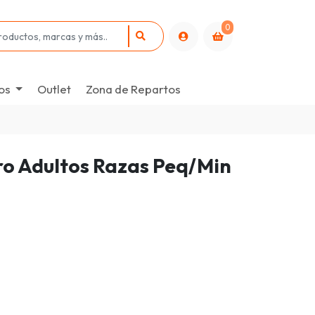
0
os
Outlet
Zona de Repartos
ro Adultos Razas Peq/Min