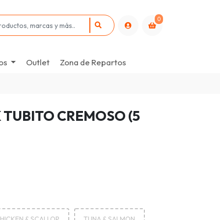
0
os
Outlet
Zona de Repartos
 TUBITO CREMOSO (5
HICKEN & SCALLOP
TUNA & SALMON