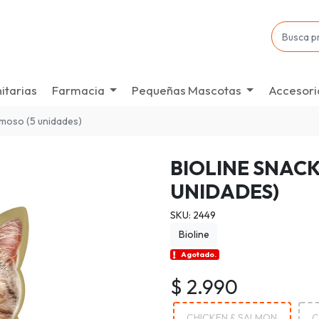
itarias
Farmacia
Pequeñas Mascotas
Accesori
emoso (5 unidades)
BIOLINE SNACK
UNIDADES)
SKU: 2449
Bioline
Agotado.
$ 2.990
CHICKEN & SALMON
C