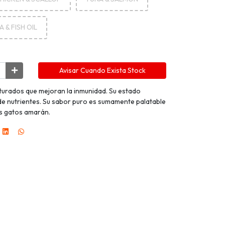
 & FISH OIL
Avisar Cuando Exista Stock
turados que mejoran la inmunidad. Su estado
e nutrientes. Su sabor puro es sumamente palatable
os gatos amarán.