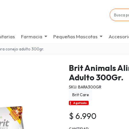
itarias
Farmacia
Pequeñas Mascotas
Accesori
ara conejo adulto 300gr.
Brit Animals A
Adulto 300Gr.
SKU: BARA300GR
Brit Care
Agotado.
$ 6.990
CANTIDAD