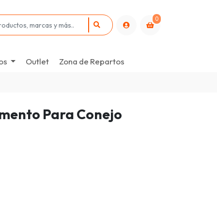
0
os
Outlet
Zona de Repartos
limento Para Conejo