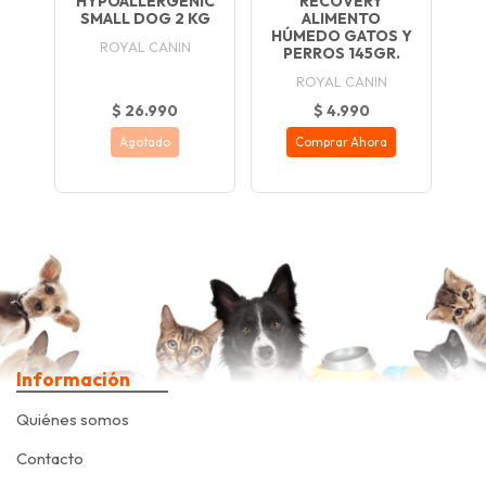
HYPOALLERGENIC
RECOVERY
SMALL DOG 2 KG
ALIMENTO
HÚMEDO GATOS Y
ROYAL CANIN
PERROS 145GR.
ROYAL CANIN
$ 26.990
$ 4.990
Agotado
Comprar Ahora
Información
Quiénes somos
Contacto