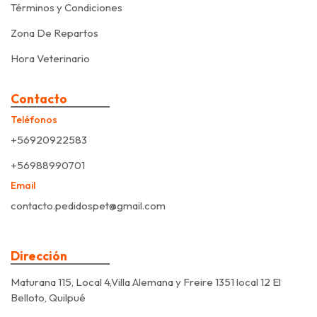
Términos y Condiciones
Zona De Repartos
Hora Veterinario
Contacto
Teléfonos
+56920922583
+56988990701
Email
contacto.pedidospet@gmail.com
Dirección
Maturana 115, Local 4,Villa Alemana y Freire 1351 local 12 El
Belloto, Quilpué