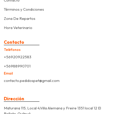
Contacto
Términos y Condiciones
Zona De Repartos
Hora Veterinario
Contacto
Teléfonos
+56920922583
+56988990701
Email
contacto.pedidospet@gmail.com
Dirección
Maturana 115, Local 4,Villa Alemana y Freire 1351 local 12 El
Belloto, Quilpué