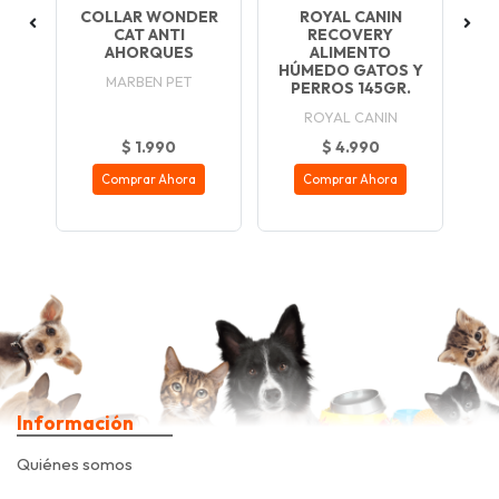
AT
COLLAR WONDER
ROYAL CANIN
INAL
CAT ANTI
RECOVERY
AHORQUES
ALIMENTO
HÚMEDO GATOS Y
ODS
MARBEN PET
PERROS 145GR.
ROYAL CANIN
$ 1.990
$ 4.990
Comprar Ahora
Comprar Ahora
Información
Quiénes somos