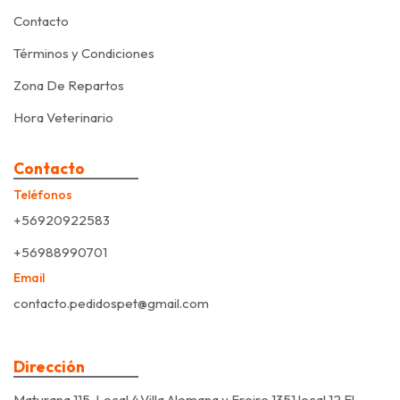
Contacto
Términos y Condiciones
Zona De Repartos
Hora Veterinario
Contacto
Teléfonos
+56920922583
+56988990701
Email
contacto.pedidospet@gmail.com
Dirección
Maturana 115, Local 4,Villa Alemana y Freire 1351 local 12 El