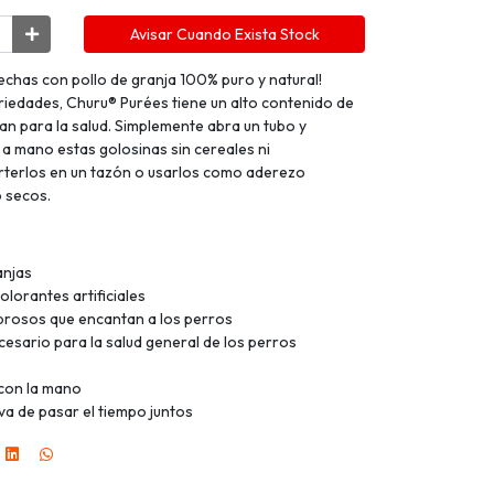
Avisar Cuando Exista Stock
chas con pollo de granja 100% puro y natural!
ariedades, Churu® Purées tiene un alto contenido de
n para la salud. Simplemente abra un tubo y
 a mano estas golosinas sin cereales ni
rterlos en un tazón o usarlos como aderezo
 secos.
anjas
lorantes artificiales
rosos que encantan a los perros
sario para la salud general de los perros
con la mano
a de pasar el tiempo juntos