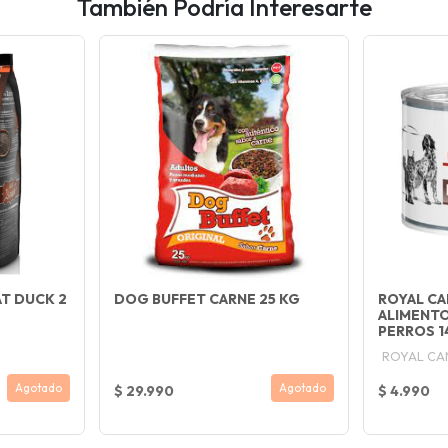
También Podría Interesarte
T DUCK 2
DOG BUFFET CARNE 25 KG
ROYAL CA
ALIMENT
PERROS 1
ROYAL CA
Agotado
Agotado
$ 29.990
$ 4.990