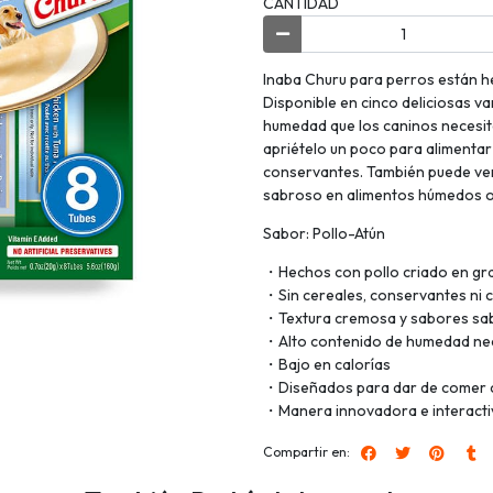
CANTIDAD
Inaba Churu para perros están he
Disponible en cinco deliciosas v
humedad que los caninos necesita
apriételo un poco para alimentar
conservantes. También puede ve
sabroso en alimentos húmedos o
Sabor: Pollo-Atún
・Hechos con pollo criado en gr
・Sin cereales, conservantes ni co
・Textura cremosa y sabores sab
・Alto contenido de humedad nece
・Bajo en calorías
・Diseñados para dar de comer 
・Manera innovadora e interactiv
Compartir en: