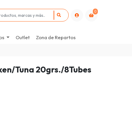
0
os
Outlet
Zona de Repartos
ken/Tuna 20grs./8Tubes