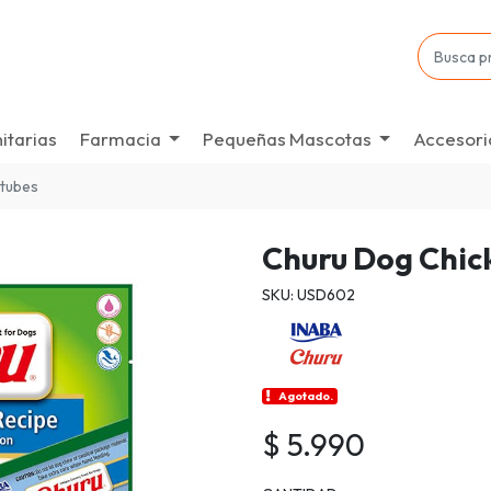
itarias
Farmacia
Pequeñas Mascotas
Accesori
8tubes
Churu Dog Chic
SKU: USD602
Agotado.
$ 5.990