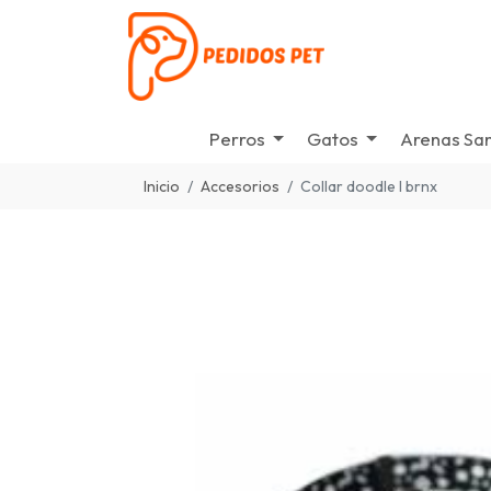
Perros
Gatos
Arenas San
Inicio
Accesorios
Collar doodle l brnx