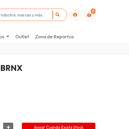
0
os
Outlet
Zona de Repartos
L BRNX
Avisar Cuando Exista Stock