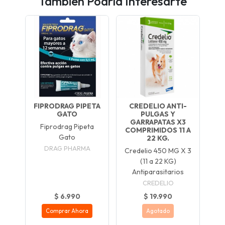
También Podría Interesarte
FIPRODRAG PIPETA
CREDELIO ANTI-
GATO
PULGAS Y
GARRAPATAS X3
Fiprodrag Pipeta
COMPRIMIDOS 11 A
Gato
22 KG.
DRAG PHARMA
Credelio 450 MG X 3
(11 a 22 KG)
Antiparasitarios
CREDELIO
$ 6.990
$ 19.990
Comprar Ahora
Agotado