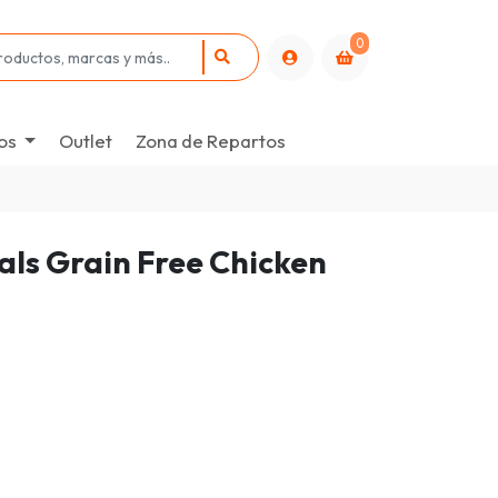
0
os
Outlet
Zona de Repartos
ls Grain Free Chicken