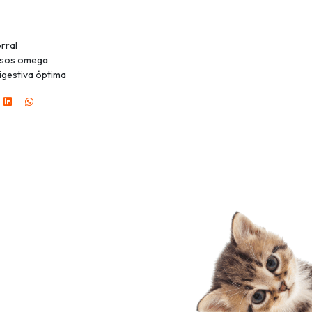
rral
rasos omega
digestiva óptima