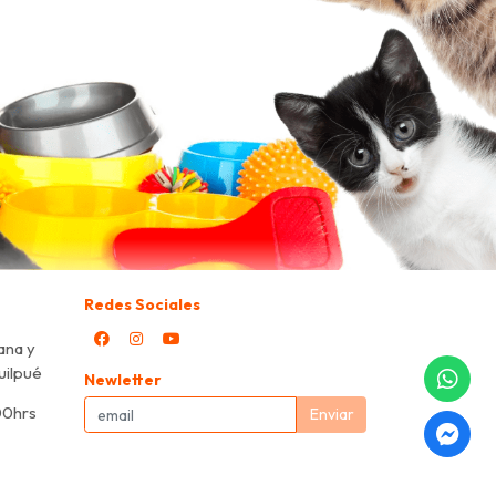
Redes Sociales
ana y
Quilpué
Newletter
00hrs
Enviar