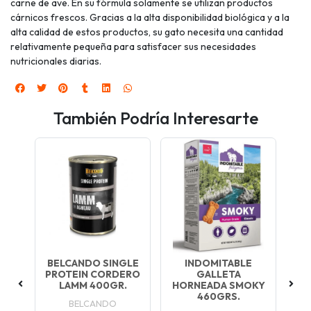
carne de ave. En su fórmula solamente se utilizan productos
cárnicos frescos. Gracias a la alta disponibilidad biológica y a la
alta calidad de estos productos, su gato necesita una cantidad
relativamente pequeña para satisfacer sus necesidades
nutricionales diarias.
También Podría Interesarte
R
BELCANDO SINGLE
INDOMITABLE
L
IA
PROTEIN CORDERO
GALLETA
C
G
LAMM 400GR.
HORNEADA SMOKY
S
460GRS.
R
BELCANDO