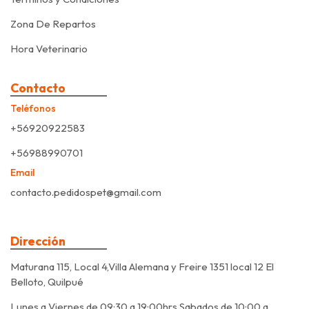
Zona De Repartos
Hora Veterinario
Contacto
Teléfonos
+56920922583
+56988990701
Email
contacto.pedidospet@gmail.com
Dirección
Maturana 115, Local 4,Villa Alemana y Freire 1351 local 12 El
Belloto, Quilpué
Lunes a Viernes de 09:30 a 19:00hrs Sabados de 10:00 a