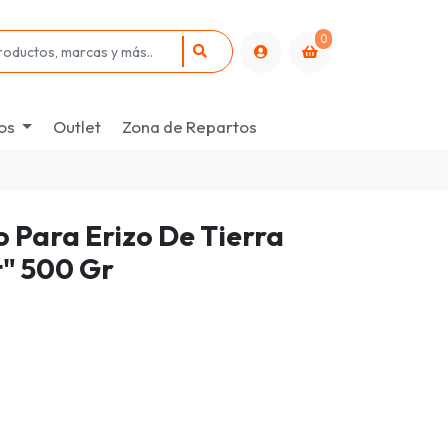
0
os
Outlet
Zona de Repartos
 Para Erizo De Tierra
" 500 Gr