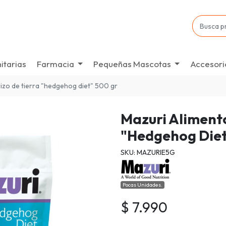
itarias
Farmacia
Pequeñas Mascotas
Accesori
rizo de tierra "hedgehog diet" 500 gr
Mazuri Alimento
"Hedgehog Diet
SKU: MAZURIE5G
Pocas Unidades.
$ 7.990