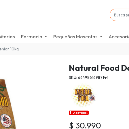
itarias
Farmacia
Pequeñas Mascotas
Accesori
senior 10kg
Natural Food D
SKU: 66498616987144
Agotado.
$ 30.990