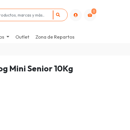
0
os
Outlet
Zona de Repartos
og Mini Senior 10Kg