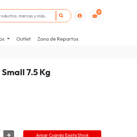
0
os
Outlet
Zona de Repartos
 Small 7.5 Kg
Avisar Cuando Exista Stock