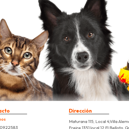
acto
Dirección
nos
Maturana 115, Local 4,Villa Alem
0922583
Freire 1351 local 12 El Belloto, 