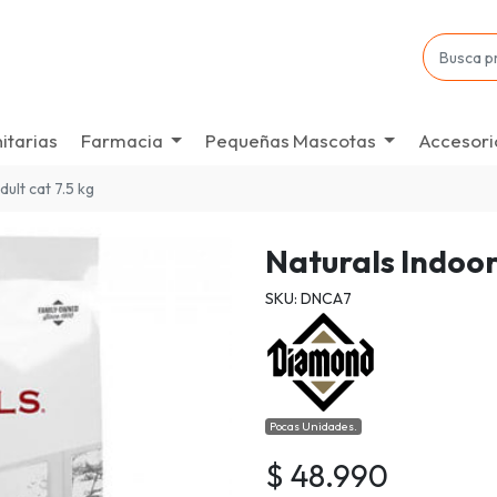
itarias
Farmacia
Pequeñas Mascotas
Accesori
ult cat 7.5 kg
Naturals Indoor
SKU: DNCA7
Pocas Unidades.
$ 48.990