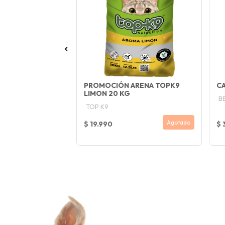
OS ADULTOS
PROMOCIÓN ARENA TOPK9
CA
LIMON 20 KG
B
TOP K9
Comprar Ahora
Agotado
$ 19.990
$ 