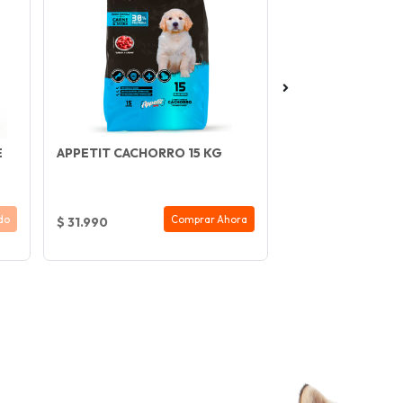
E
APPETIT CACHORRO 15 KG
DIAMOND NATURA
COAT SALMON 15
DIAMOND
do
Comprar Ahora
$ 31.990
$ 68.990