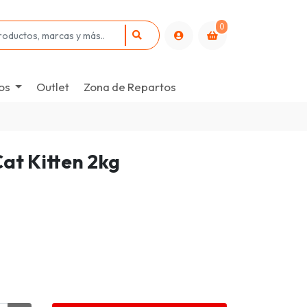
0
os
Outlet
Zona de Repartos
at Kitten 2kg