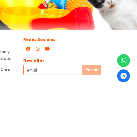
Redes Sociales
ana y
Quilpué
Newletter
00hrs
Enviar