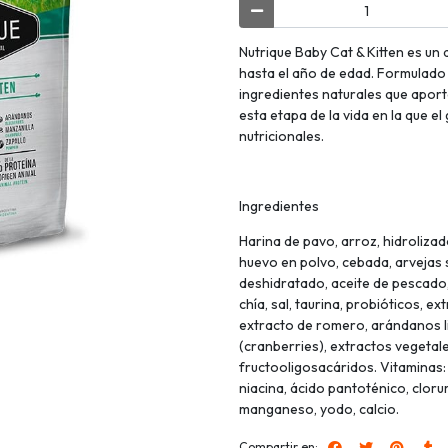
Nutrique Baby Cat & Kitten es un 
hasta el año de edad. Formulado
ingredientes naturales que aport
esta etapa de la vida en la que e
nutricionales.
Ingredientes
Harina de pavo, arroz, hidroliza
huevo en polvo, cebada, arvejas 
deshidratado, aceite de pescado,
chía, sal, taurina, probióticos, e
extracto de romero, arándanos li
(cranberries), extractos vegetale
fructooligosacáridos. Vitaminas: A,
niacina, ácido pantoténico, clorur
manganeso, yodo, calcio.
Compartir en: