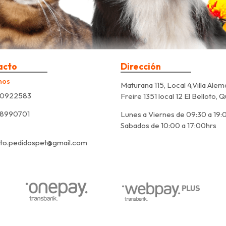
acto
Dirección
nos
Maturana 115, Local 4,Villa Alem
0922583
Freire 1351 local 12 El Belloto, 
8990701
Lunes a Viernes de 09:30 a 19:
Sabados de 10:00 a 17:00hrs
to.pedidospet@gmail.com
PEDIDOS PET © 2026
Creado por
Bsale