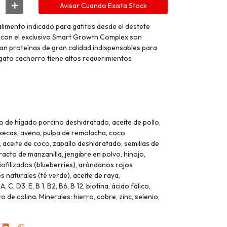
Avisar Cuando Exista Stock
alimento indicado para gatitos desde el destete
 con el exclusivo Smart Growth Complex son
an proteínas de gran calidad indispensables para
l gato cachorro tiene altos requerimientos
do de hígado porcino deshidratado, aceite de pollo,
secas, avena, pulpa de remolacha, coco
 aceite de coco, zapallo deshidratado, semillas de
xtracto de manzanilla, jengibre en polvo, hinojo,
ofilizados (blueberries), arándanos rojos
s naturales (té verde), aceite de raya,
 C, D3, E, B 1, B2, B6, B 12, biotina, ácido fálico,
o de colina. Minerales: hierro, cobre, zinc, selenio,