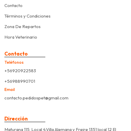
Contacto
Términos y Condiciones
Zona De Repartos
Hora Veterinario
Contacto
Teléfonos
+56920922583
+56988990701
Email
contacto.pedidospet@gmail.com
Dirección
Maturana 115, Local 4,Villa Alemana y Freire 1351 local 12 El