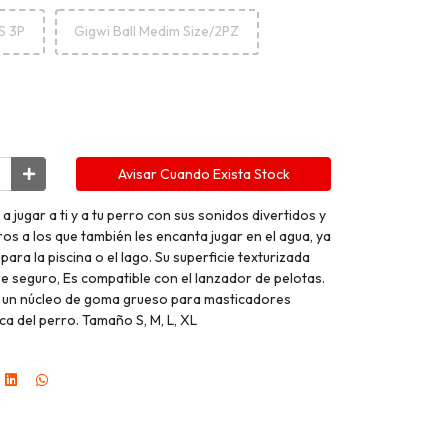
S 3P
Gigwi Ball Medim Size/2PZ
Avisar Cuando Exista Stock
 a jugar a ti y a tu perro con sus sonidos divertidos y
ros a los que también les encanta jugar en el agua, ya
para la piscina o el lago. Su superficie texturizada
re seguro, Es compatible con el lanzador de pelotas.
 y un núcleo de goma grueso para masticadores
ca del perro. Tamaño S, M, L, XL