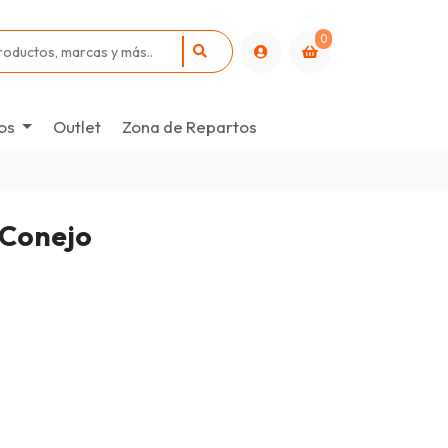
0
os
Outlet
Zona de Repartos
 Conejo