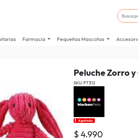
itarias
Farmacia
Pequeñas Mascotas
Accesori
Peluche Zorro y
SKU: PT312
Agotado.
$ 4.990