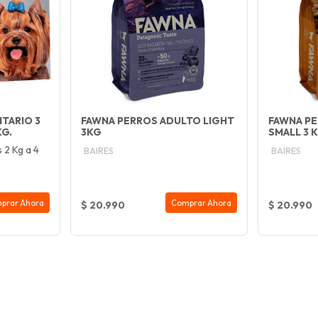
TARIO 3
FAWNA PERROS ADULTO LIGHT
FAWNA P
KG.
3KG
SMALL 3 
 2 Kg a 4
BAIRES
BAIRES
prar Ahora
Comprar Ahora
$ 20.990
$ 20.990