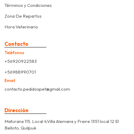
Términos y Condiciones
Zona De Repartos
Hora Veterinario
Contacto
Teléfonos
+56920922583
+56988990701
Email
contacto.pedidospet@gmail.com
Dirección
Maturana 115, Local 4,Villa Alemana y Freire 1351 local 12 El
Belloto, Quilpué