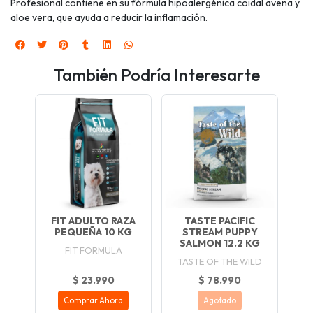
Profesional contiene en su fórmula hipoalergénica coidal avena y
aloe vera, que ayuda a reducir la inflamación.
También Podría Interesarte
FIT ADULTO RAZA
TASTE PACIFIC
PEQUEÑA 10 KG
STREAM PUPPY
SALMON 12.2 KG
FIT FORMULA
TASTE OF THE WILD
$ 23.990
$ 78.990
Comprar Ahora
Agotado