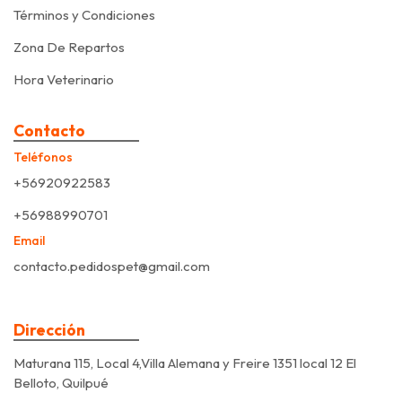
Términos y Condiciones
Zona De Repartos
Hora Veterinario
Contacto
Teléfonos
+56920922583
+56988990701
Email
contacto.pedidospet@gmail.com
Dirección
Maturana 115, Local 4,Villa Alemana y Freire 1351 local 12 El
Belloto, Quilpué