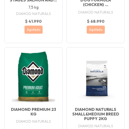
STAGES SALMON AND...
DOG FORMULA
(CHICKEN) ...
7,5 kg
DIAMOD NATURALS
DIAMOD NATURALS
$ 41.990
$ 68.990
Agotado
Agotado
DIAMOND PREMIUM 23
DIAMOND NATURALS
KG
SMALL&MEDIUM BREED
PUPPY 2KG
DIAMOD NATURALS
DIAMOD NATURALS