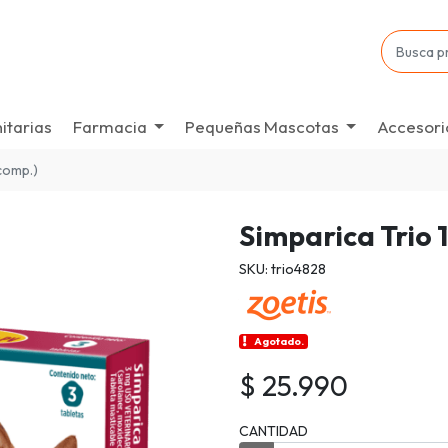
itarias
Farmacia
Pequeñas Mascotas
Accesori
 comp.)
Simparica Trio 1
SKU: trio4828
Agotado.
$ 25.990
CANTIDAD