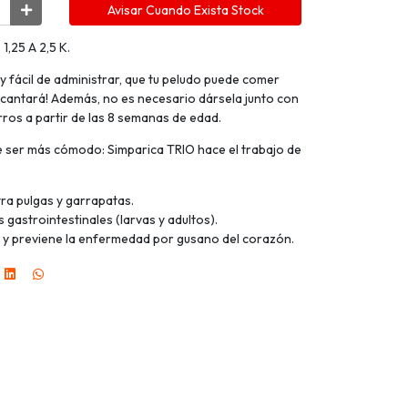
Avisar Cuando Exista Stock
,25 A 2,5 K.
y fácil de administrar, que tu peludo puede comer
encantará! Además, no es necesario dársela junto con
ros a partir de las 8 semanas de edad.
e ser más cómodo: Simparica TRIO hace el trabajo de
ra pulgas y garrapatas.
s gastrointestinales (larvas y adultos).
as y previene la enfermedad por gusano del corazón.