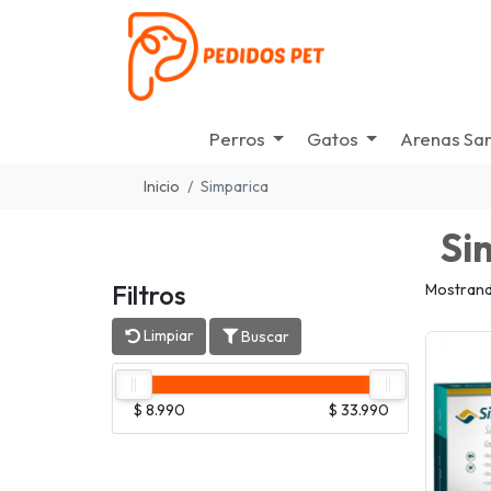
Perros
Gatos
Arenas San
Inicio
Simparica
Si
Filtros
Mostrand
Limpiar
Buscar
$ 8.990
$ 33.990