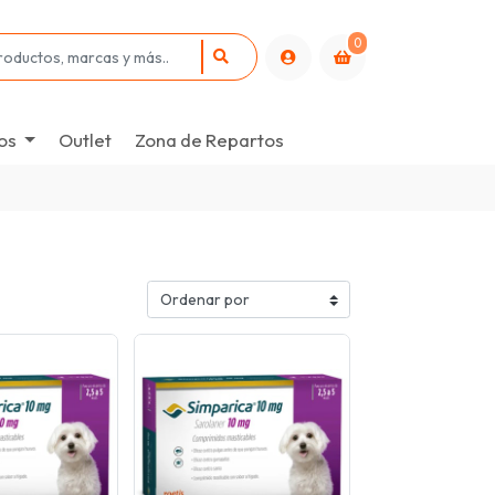
0
os
Outlet
Zona de Repartos