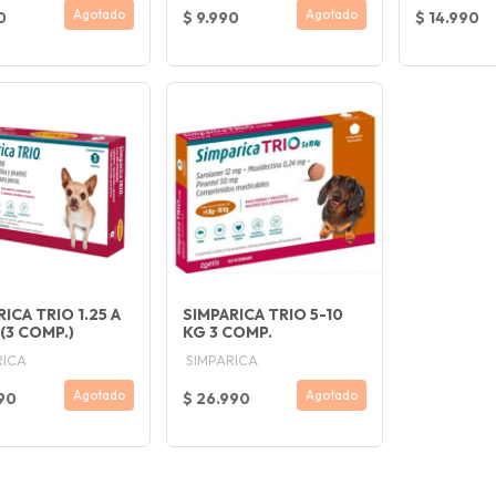
Agotado
Agotado
0
$ 9.990
$ 14.990
ICA TRIO 1.25 A
SIMPARICA TRIO 5-10
(3 COMP.)
KG 3 COMP.
RICA
SIMPARICA
Agotado
Agotado
90
$ 26.990