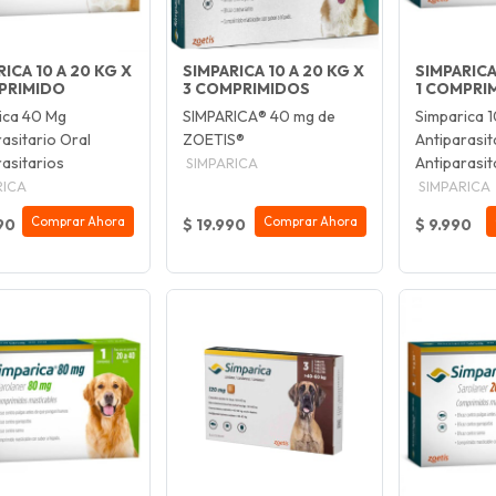
ICA 10 A 20 KG X
SIMPARICA 10 A 20 KG X
SIMPARICA 
PRIMIDO
3 COMPRIMIDOS
1 COMPRI
ica 40 Mg
SIMPARICA® 40 mg de
Simparica 
asitario Oral
ZOETIS®
Antiparasit
rasitarios
Antiparasit
SIMPARICA
RICA
SIMPARICA
Comprar Ahora
Comprar Ahora
90
$ 19.990
$ 9.990