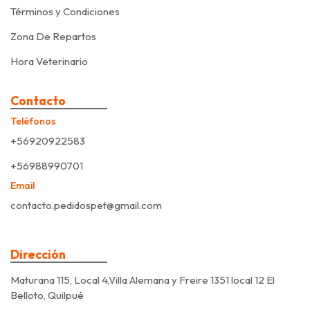
Términos y Condiciones
Zona De Repartos
Hora Veterinario
Contacto
Teléfonos
+56920922583
+56988990701
Email
contacto.pedidospet@gmail.com
Dirección
Maturana 115, Local 4,Villa Alemana y Freire 1351 local 12 El
Belloto, Quilpué